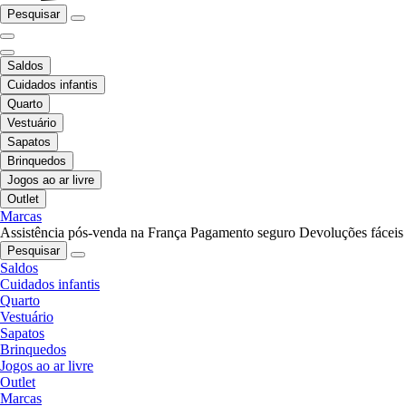
Pesquisar
Saldos
Cuidados infantis
Quarto
Vestuário
Sapatos
Brinquedos
Jogos ao ar livre
Outlet
Marcas
Assistência pós-venda na França
Pagamento seguro
Devoluções fáceis
Pesquisar
Saldos
Cuidados infantis
Quarto
Vestuário
Sapatos
Brinquedos
Jogos ao ar livre
Outlet
Marcas