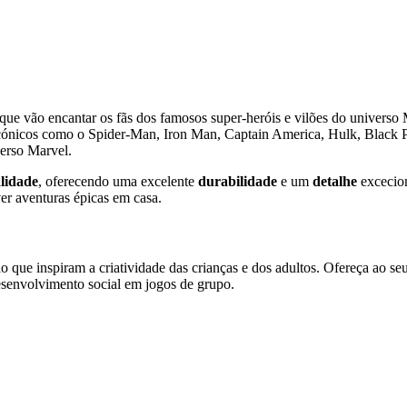
que vão encantar os fãs dos famosos super-heróis e vilões do universo
cónicos como o Spider-Man, Iron Man, Captain America, Hulk, Black Pan
verso Marvel.
alidade
, oferecendo uma excelente
durabilidade
e um
detalhe
excecion
ver aventuras épicas em casa.
 que inspiram a criatividade das crianças e dos adultos. Ofereça ao seu
esenvolvimento social em jogos de grupo.