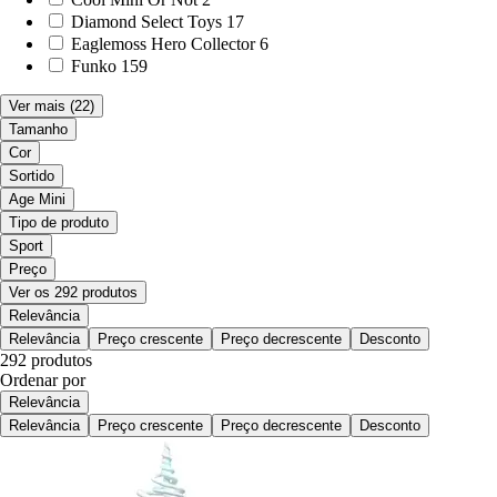
Diamond Select Toys
17
Eaglemoss Hero Collector
6
Funko
159
Ver mais
(22)
Tamanho
Cor
Sortido
Age Mini
Tipo de produto
Sport
Preço
Ver os 292 produtos
Relevância
Relevância
Preço crescente
Preço decrescente
Desconto
292 produtos
Ordenar por
Relevância
Relevância
Preço crescente
Preço decrescente
Desconto