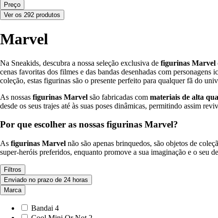
Preço
Ver os 292 produtos
Marvel
Na Sneakids, descubra a nossa seleção exclusiva de
figurinas Marvel
cenas favoritas dos filmes e das bandas desenhadas com personagens i
coleção, estas figurinas são o presente perfeito para qualquer fã do uni
As nossas
figurinas Marvel
são fabricadas com
materiais de alta qu
desde os seus trajes até às suas poses dinâmicas, permitindo assim revi
Por que escolher as nossas figurinas Marvel?
As
figurinas Marvel
não são apenas brinquedos, são objetos de coleção
super-heróis preferidos, enquanto promove a sua imaginação e o seu d
Filtros
Enviado no prazo de 24 horas
Marca
Bandai
4
Cool Mini Or Not
2