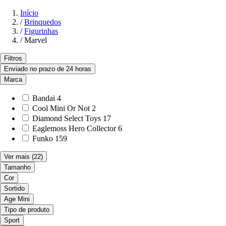
Início
/
Brinquedos
/
Figurinhas
/
Marvel
Filtros
Enviado no prazo de 24 horas
Marca
Bandai
4
Cool Mini Or Not
2
Diamond Select Toys
17
Eaglemoss Hero Collector
6
Funko
159
Ver mais
(22)
Tamanho
Cor
Sortido
Age Mini
Tipo de produto
Sport