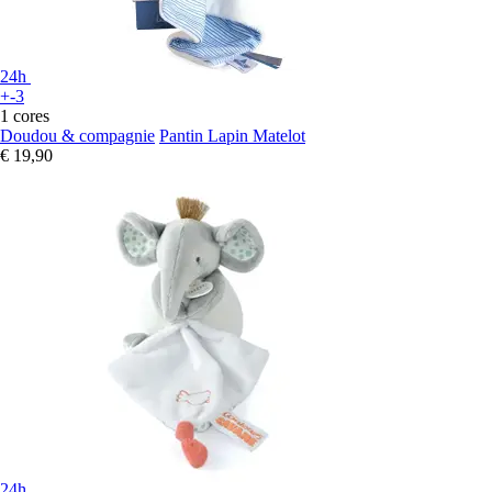
24h
+-3
1 cores
Doudou & compagnie
Pantin Lapin Matelot
€ 19,90
24h