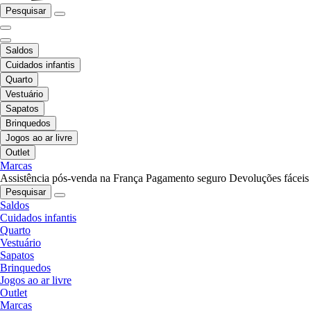
Pesquisar
Saldos
Cuidados infantis
Quarto
Vestuário
Sapatos
Brinquedos
Jogos ao ar livre
Outlet
Marcas
Assistência pós-venda na França
Pagamento seguro
Devoluções fáceis
Pesquisar
Saldos
Cuidados infantis
Quarto
Vestuário
Sapatos
Brinquedos
Jogos ao ar livre
Outlet
Marcas