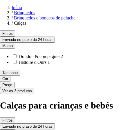
Início
/
Brinquedos
/
Brinquedos e bonecos de peluche
/
Calças
Filtros
Enviado no prazo de 24 horas
Marca
Doudou & compagnie
2
Histoire d'Ours
1
Tamanho
Cor
Preço
Ver os 3 produtos
Calças para crianças e bebés
Filtros
Enviado no prazo de 24 horas