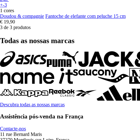
+-3
1 cores
Doudou & compagnie
Fantoche de elefante com peluche 15 cm
€ 19,90
3 de 3 produtos
Todas as nossas marcas
Descubra todas as nossas marcas
Assistência pós-venda na França
Contacte-nos
11 rue Bernard Maris
37270 Montlouis-sur-Loire, França