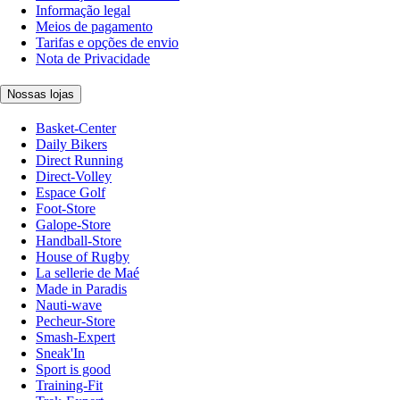
Informação legal
Meios de pagamento
Tarifas e opções de envio
Nota de Privacidade
Nossas lojas
Basket-Center
Daily Bikers
Direct Running
Direct-Volley
Espace Golf
Foot-Store
Galope-Store
Handball-Store
House of Rugby
La sellerie de Maé
Made in Paradis
Nauti-wave
Pecheur-Store
Smash-Expert
Sneak'In
Sport is good
Training-Fit