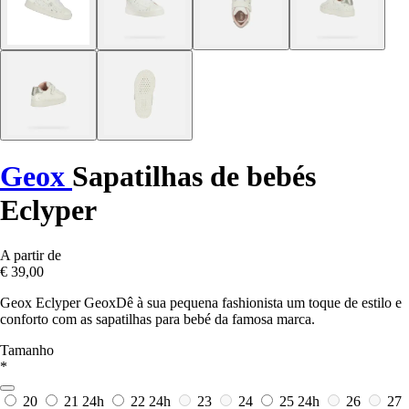
Geox
Sapatilhas de bebés
Eclyper
A partir de
€ 39,00
Geox Eclyper GeoxDê à sua pequena fashionista um toque de estilo e
conforto com as sapatilhas para bebé da famosa marca.
Tamanho
*
20
21
24h
22
24h
23
24
25
24h
26
27