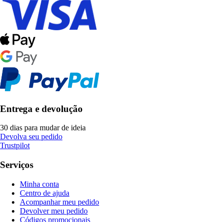
Entrega e devolução
30 dias para mudar de ideia
Devolva seu pedido
Trustpilot
Serviços
Minha conta
Centro de ajuda
Acompanhar meu pedido
Devolver meu pedido
Códigos promocionais