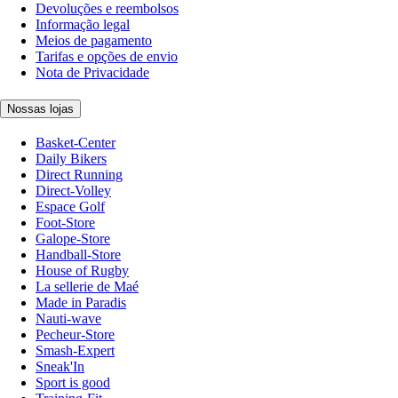
Devoluções e reembolsos
Informação legal
Meios de pagamento
Tarifas e opções de envio
Nota de Privacidade
Nossas lojas
Basket-Center
Daily Bikers
Direct Running
Direct-Volley
Espace Golf
Foot-Store
Galope-Store
Handball-Store
House of Rugby
La sellerie de Maé
Made in Paradis
Nauti-wave
Pecheur-Store
Smash-Expert
Sneak'In
Sport is good