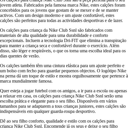
jovem atleta. Fabricados pela famosa marca Nike, estes calções foram
concebidos para os jovens que gostam de se mexer e de se manter
activos. Com um design moderno e um ajuste confortável, estes
calções são perfeitos para todas as actividades desportivas e de lazer.
Os calções para criança da Nike Club Ssnl são fabricados com
materiais de alta qualidade para uma durabilidade e conforto
excepcionais. Incluem a tecnologia Dri-FIT que elimina a transpiração
para manter a criança seca e confortável durante o exercício. Além
disso, são léger e respiráveis, o que os torna uma escolha ideal para os
dias quentes de verão.
Os calções também têm uma cintura elástica para um ajuste perfeito e
um bolso com fecho para guardar pequenos objectos. O logótipo Nike
na perna dá um toque de estilo e mostra orgulhosamente que pertence à
marca mundialmente famosa.
Quer esteja a jogar futebol com os amigos, a ir para a escola ou apenas
a relaxar em casa, os calções para criança Nike Club Ssnl serão uma
escolha prática e elegante para o seu filho. Disponíveis em vários
tamanhos para se adaptarem a tous crianças juniores, estes calções são
indispensáveis em qualquer guarda-roupa desportivo.
Dê ao seu filho conforto, qualidade e estilo com os calções para
criança Nike Club Ssnl. Encomende já os seus e deixe o seu filho