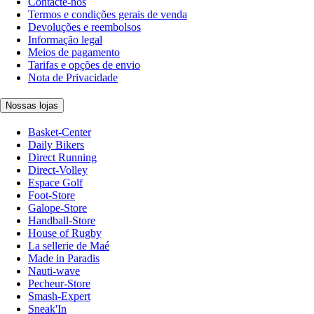
Contacte-nos
Termos e condições gerais de venda
Devoluções e reembolsos
Informação legal
Meios de pagamento
Tarifas e opções de envio
Nota de Privacidade
Nossas lojas
Basket-Center
Daily Bikers
Direct Running
Direct-Volley
Espace Golf
Foot-Store
Galope-Store
Handball-Store
House of Rugby
La sellerie de Maé
Made in Paradis
Nauti-wave
Pecheur-Store
Smash-Expert
Sneak'In