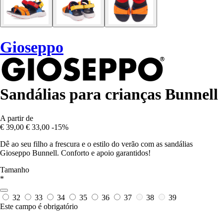
Gioseppo
Sandálias para crianças Bunnell
A partir de
€ 39,00
€ 33,00
-15%
Dê ao seu filho a frescura e o estilo do verão com as sandálias
Gioseppo Bunnell. Conforto e apoio garantidos!
Tamanho
*
32
33
34
35
36
37
38
39
Este campo é obrigatório