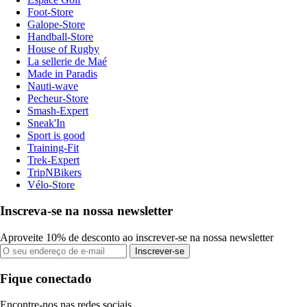
Foot-Store
Galope-Store
Handball-Store
House of Rugby
La sellerie de Maé
Made in Paradis
Nauti-wave
Pecheur-Store
Smash-Expert
Sneak'In
Sport is good
Training-Fit
Trek-Expert
TripNBikers
Vélo-Store
Inscreva-se na nossa newsletter
Aproveite 10% de desconto ao inscrever-se na nossa newsletter
Inscrever-se
Fique conectado
Encontre-nos nas redes sociais