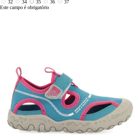
32
34
35
36
37
Este campo é obrigatório