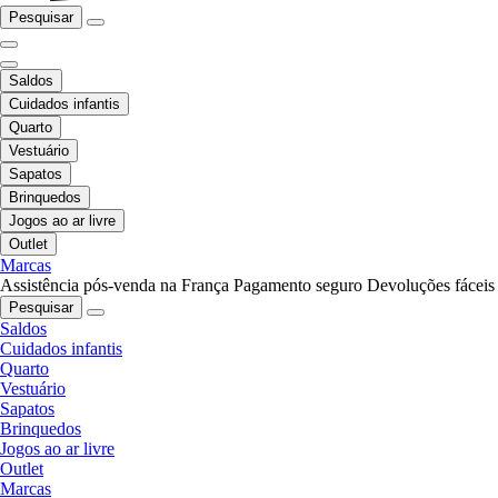
Pesquisar
Saldos
Cuidados infantis
Quarto
Vestuário
Sapatos
Brinquedos
Jogos ao ar livre
Outlet
Marcas
Assistência pós-venda na França
Pagamento seguro
Devoluções fáceis
Pesquisar
Saldos
Cuidados infantis
Quarto
Vestuário
Sapatos
Brinquedos
Jogos ao ar livre
Outlet
Marcas