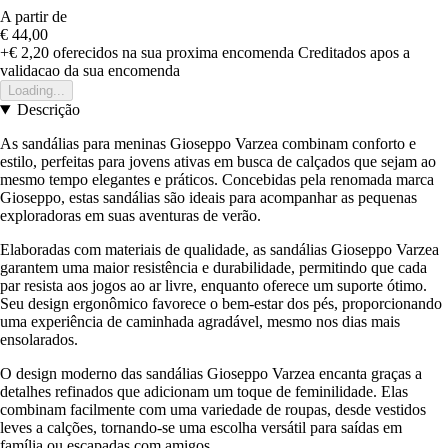
A partir de
€ 44,00
+€ 2,20
oferecidos na sua proxima encomenda
Creditados apos a
validacao da sua encomenda
Loading...
Descrição
As sandálias para meninas Gioseppo Varzea combinam conforto e
estilo, perfeitas para jovens ativas em busca de calçados que sejam ao
mesmo tempo elegantes e práticos. Concebidas pela renomada marca
Gioseppo, estas sandálias são ideais para acompanhar as pequenas
exploradoras em suas aventuras de verão.
Elaboradas com materiais de qualidade, as sandálias Gioseppo Varzea
garantem uma maior resistência e durabilidade, permitindo que cada
par resista aos jogos ao ar livre, enquanto oferece um suporte ótimo.
Seu design ergonômico favorece o bem-estar dos pés, proporcionando
uma experiência de caminhada agradável, mesmo nos dias mais
ensolarados.
O design moderno das sandálias Gioseppo Varzea encanta graças a
detalhes refinados que adicionam um toque de feminilidade. Elas
combinam facilmente com uma variedade de roupas, desde vestidos
leves a calções, tornando-se uma escolha versátil para saídas em
família ou escapadas com amigos.