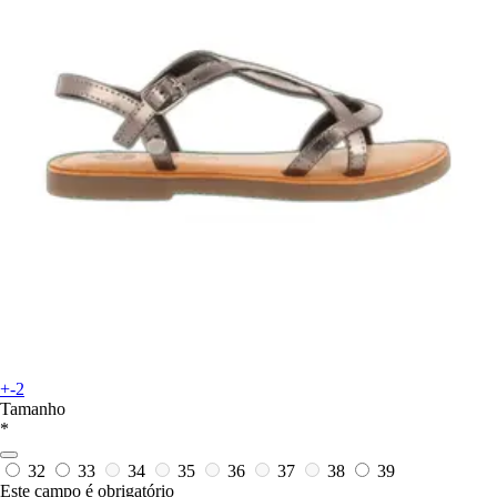
+-2
Tamanho
*
32
33
34
35
36
37
38
39
Este campo é obrigatório