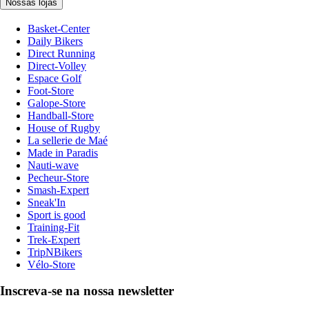
Nossas lojas
Basket-Center
Daily Bikers
Direct Running
Direct-Volley
Espace Golf
Foot-Store
Galope-Store
Handball-Store
House of Rugby
La sellerie de Maé
Made in Paradis
Nauti-wave
Pecheur-Store
Smash-Expert
Sneak'In
Sport is good
Training-Fit
Trek-Expert
TripNBikers
Vélo-Store
Inscreva-se na nossa newsletter