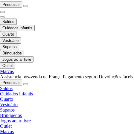
Pesquisar
Saldos
Cuidados infantis
Quarto
Vestuário
Sapatos
Brinquedos
Jogos ao ar livre
Outlet
Marcas
Assistência pós-venda na França
Pagamento seguro
Devoluções fáceis
Pesquisar
Saldos
Cuidados infantis
Quarto
Vestuário
Sapatos
Brinquedos
Jogos ao ar livre
Outlet
Marcas