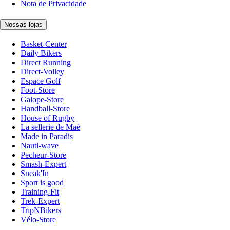
Nota de Privacidade
Nossas lojas
Basket-Center
Daily Bikers
Direct Running
Direct-Volley
Espace Golf
Foot-Store
Galope-Store
Handball-Store
House of Rugby
La sellerie de Maé
Made in Paradis
Nauti-wave
Pecheur-Store
Smash-Expert
Sneak'In
Sport is good
Training-Fit
Trek-Expert
TripNBikers
Vélo-Store