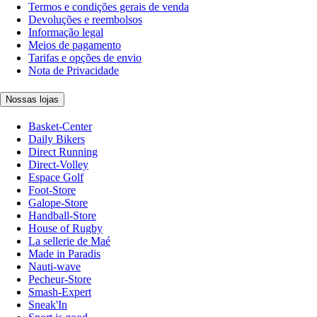
Termos e condições gerais de venda
Devoluções e reembolsos
Informação legal
Meios de pagamento
Tarifas e opções de envio
Nota de Privacidade
Nossas lojas
Basket-Center
Daily Bikers
Direct Running
Direct-Volley
Espace Golf
Foot-Store
Galope-Store
Handball-Store
House of Rugby
La sellerie de Maé
Made in Paradis
Nauti-wave
Pecheur-Store
Smash-Expert
Sneak'In