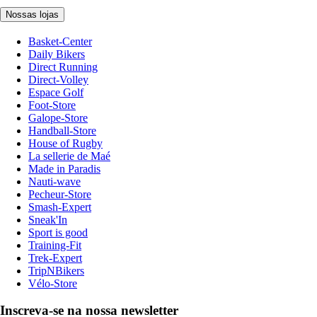
Nossas lojas
Basket-Center
Daily Bikers
Direct Running
Direct-Volley
Espace Golf
Foot-Store
Galope-Store
Handball-Store
House of Rugby
La sellerie de Maé
Made in Paradis
Nauti-wave
Pecheur-Store
Smash-Expert
Sneak'In
Sport is good
Training-Fit
Trek-Expert
TripNBikers
Vélo-Store
Inscreva-se na nossa newsletter