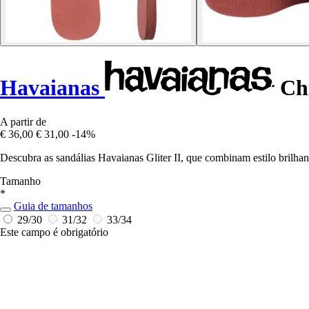
Havaianas
Chi
A partir de
€ 36,00
€ 31,00
-14%
Descubra as sandálias Havaianas Gliter II, que combinam estilo brilhan
Tamanho
*
Guia de tamanhos
29/30
31/32
33/34
Este campo é obrigatório