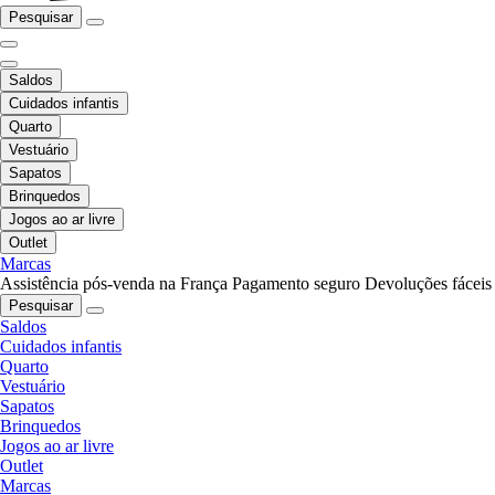
Pesquisar
Saldos
Cuidados infantis
Quarto
Vestuário
Sapatos
Brinquedos
Jogos ao ar livre
Outlet
Marcas
Assistência pós-venda na França
Pagamento seguro
Devoluções fáceis
Pesquisar
Saldos
Cuidados infantis
Quarto
Vestuário
Sapatos
Brinquedos
Jogos ao ar livre
Outlet
Marcas