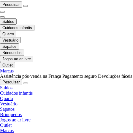
Pesquisar
Saldos
Cuidados infantis
Quarto
Vestuário
Sapatos
Brinquedos
Jogos ao ar livre
Outlet
Marcas
Assistência pós-venda na França
Pagamento seguro
Devoluções fáceis
Pesquisar
Saldos
Cuidados infantis
Quarto
Vestuário
Sapatos
Brinquedos
Jogos ao ar livre
Outlet
Marcas