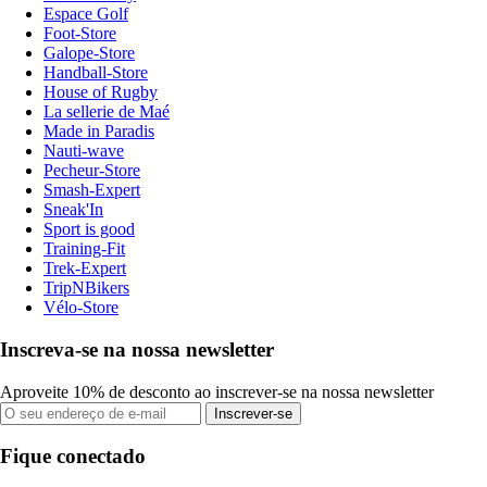
Espace Golf
Foot-Store
Galope-Store
Handball-Store
House of Rugby
La sellerie de Maé
Made in Paradis
Nauti-wave
Pecheur-Store
Smash-Expert
Sneak'In
Sport is good
Training-Fit
Trek-Expert
TripNBikers
Vélo-Store
Inscreva-se na nossa newsletter
Aproveite 10% de desconto ao inscrever-se na nossa newsletter
Inscrever-se
Fique conectado