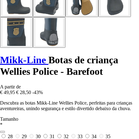
Mikk-Line
Botas de criança
Wellies Police - Barefoot
A partir de
€ 49,95
€ 28,50
-43%
Descubra as botas Mikk-Line Wellies Police, perfeitas para crianças
aventureiras, unindo segurança e estilo divertido debaixo da chuva.
Tamanho
*
28
29
30
31
32
33
34
35