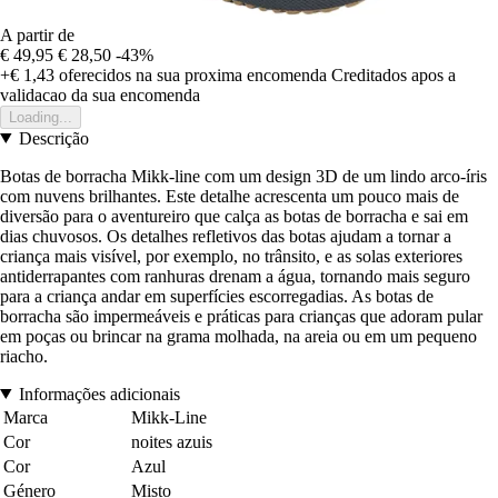
A partir de
€ 49,95
€ 28,50
-43%
+€ 1,43
oferecidos na sua proxima encomenda
Creditados apos a
validacao da sua encomenda
Loading...
Descrição
Botas de borracha Mikk-line com um design 3D de um lindo arco-íris
com nuvens brilhantes. Este detalhe acrescenta um pouco mais de
diversão para o aventureiro que calça as botas de borracha e sai em
dias chuvosos. Os detalhes refletivos das botas ajudam a tornar a
criança mais visível, por exemplo, no trânsito, e as solas exteriores
antiderrapantes com ranhuras drenam a água, tornando mais seguro
para a criança andar em superfícies escorregadias. As botas de
borracha são impermeáveis e práticas para crianças que adoram pular
em poças ou brincar na grama molhada, na areia ou em um pequeno
riacho.
Informações adicionais
Marca
Mikk-Line
Cor
noites azuis
Cor
Azul
Género
Misto