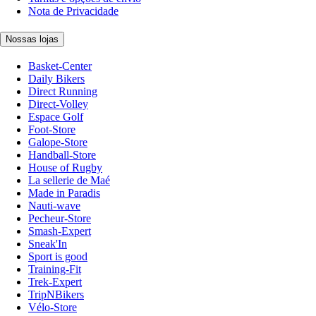
Nota de Privacidade
Nossas lojas
Basket-Center
Daily Bikers
Direct Running
Direct-Volley
Espace Golf
Foot-Store
Galope-Store
Handball-Store
House of Rugby
La sellerie de Maé
Made in Paradis
Nauti-wave
Pecheur-Store
Smash-Expert
Sneak'In
Sport is good
Training-Fit
Trek-Expert
TripNBikers
Vélo-Store