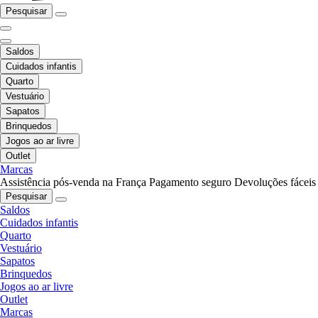
Pesquisar
Saldos
Cuidados infantis
Quarto
Vestuário
Sapatos
Brinquedos
Jogos ao ar livre
Outlet
Marcas
Assistência pós-venda na França
Pagamento seguro
Devoluções fáceis
Pesquisar
Saldos
Cuidados infantis
Quarto
Vestuário
Sapatos
Brinquedos
Jogos ao ar livre
Outlet
Marcas