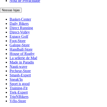
Nota de Privacidade
Nossas lojas
Basket-Center
Daily Bikers
Direct Running
Direct-Volley
Espace Golf
Foot-Store
Galope-Store
Handball-Store
House of Rugby
La sellerie de Maé
Made in Paradis
Nauti-wave
Pecheur-Store
Smash-Expert
Sneak'In
Sport is good
Training-Fit
Trek-Expert
TripNBikers
Vélo-Store