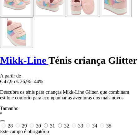
Mikk-Line
Ténis criança Glitter
A partir de
€ 47,95
€ 26,96
-44%
Descubra os ténis para crianças Mikk-Line Glitter, que combinam
estilo e conforto para acompanhar as aventuras dos mais novos.
Tamanho
*
28
29
30
31
32
33
34
35
Este campo é obrigatório