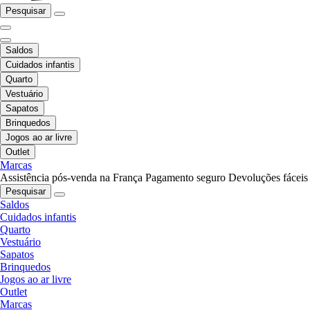
Pesquisar
Saldos
Cuidados infantis
Quarto
Vestuário
Sapatos
Brinquedos
Jogos ao ar livre
Outlet
Marcas
Assistência pós-venda na França
Pagamento seguro
Devoluções fáceis
Pesquisar
Saldos
Cuidados infantis
Quarto
Vestuário
Sapatos
Brinquedos
Jogos ao ar livre
Outlet
Marcas