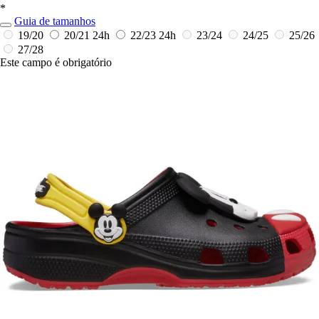
*
Guia de tamanhos
19/20
20/21
24h
22/23
24h
23/24
24/25
25/26
27/28
Este campo é obrigatório