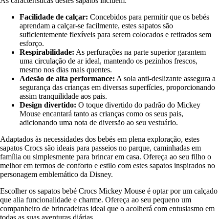
As características destes sapatos incluem:
Facilidade de calçar:
Concebidos para permitir que os bebés
aprendam a calçar-se facilmente, estes sapatos são
suficientemente flexíveis para serem colocados e retirados sem
esforço.
Respirabilidade:
As perfurações na parte superior garantem
uma circulação de ar ideal, mantendo os pezinhos frescos,
mesmo nos dias mais quentes.
Adesão de alta performance:
A sola anti-deslizante assegura a
segurança das crianças em diversas superfícies, proporcionando
assim tranquilidade aos pais.
Design divertido:
O toque divertido do padrão do Mickey
Mouse encantará tanto as crianças como os seus pais,
adicionando uma nota de diversão ao seu vestuário.
Adaptados às necessidades dos bebés em plena exploração, estes
sapatos Crocs são ideais para passeios no parque, caminhadas em
família ou simplesmente para brincar em casa. Ofereça ao seu filho o
melhor em termos de conforto e estilo com estes sapatos inspirados no
personagem emblemático da Disney.
Escolher os sapatos bebé Crocs Mickey Mouse é optar por um calçado
que alia funcionalidade e charme. Ofereça ao seu pequeno um
companheiro de brincadeiras ideal que o acolherá com entusiasmo em
todas as suas aventuras diárias.