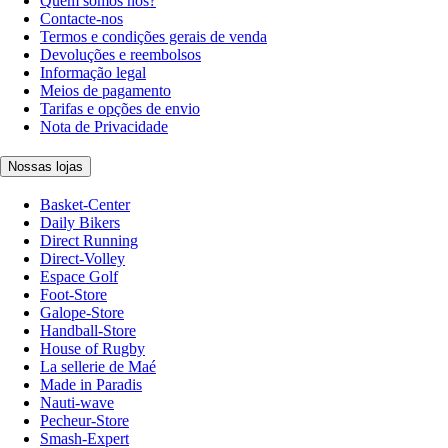
Quem somos nós?
Contacte-nos
Termos e condições gerais de venda
Devoluções e reembolsos
Informação legal
Meios de pagamento
Tarifas e opções de envio
Nota de Privacidade
Nossas lojas
Basket-Center
Daily Bikers
Direct Running
Direct-Volley
Espace Golf
Foot-Store
Galope-Store
Handball-Store
House of Rugby
La sellerie de Maé
Made in Paradis
Nauti-wave
Pecheur-Store
Smash-Expert