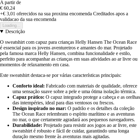
A partir de
€ 60,24
+€ 3,01
oferecidos na sua proxima encomenda
Creditados apos a
validacao da sua encomenda
Loading...
Descrição
O sweatshirt com capuz para crianças Helly Hansen The Ocean Race
é essencial para os jovens aventureiros e amantes do mar. Projetado
pela famosa marca Helly Hansen, combina funcionalidade e estilo,
perfeito para acompanhar as crianças em suas atividades ao ar livre ou
momentos de relaxamento em casa.
Este sweatshirt destaca-se por várias características principais:
Conforto ideal:
Fabricado com materiais de qualidade, oferece
uma sensação suave sobre a pele e uma ótima isolação térmica.
Capuz prático:
O capuz integrado protege a cabeça e as orelhas
das intempéries, ideal para dias ventosos ou frescos.
Design inspirado no mar:
O padrão e os detalhes da coleção
The Ocean Race relembram o espírito marítimo e as aventuras
no mar, o que certamente agradará aos pequenos navegadores.
Durabilidade:
Projetado para resistir aos jogos ao ar livre, este
sweatshirt é robusto e fácil de cuidar, garantindo uma longa
duração mesmo frente às aventuras mais agitadas.