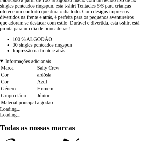
Fabricado a partir de 100 % algodão macio com um tecido liso de 30
singles penteados ringspun, esta t-shirt Tentacles S/S para crianças
oferece um conforto que dura o dia todo. Com designs impressos
divertidos na frente e atrás, é perfeita para os pequenos aventureiros
que adoram se destacar com estilo. Durável e divertida, esta t-shirt está
pronta para um dia de brincadeiras!
100 % ALGODÃO
30 singles penteados ringspun
Impressão na frente e atrás
Informações adicionais
Marca
Salty Crew
Cor
ardósia
Cor
Azul
Género
Homem
Grupo etário
Júnior
Material principal
algodão
Loading...
Loading...
Todas as nossas marcas