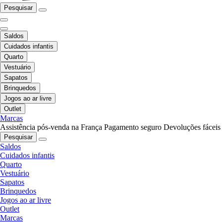
Pesquisar
Saldos
Cuidados infantis
Quarto
Vestuário
Sapatos
Brinquedos
Jogos ao ar livre
Outlet
Marcas
Assistência pós-venda na França
Pagamento seguro
Devoluções fáceis
Pesquisar
Saldos
Cuidados infantis
Quarto
Vestuário
Sapatos
Brinquedos
Jogos ao ar livre
Outlet
Marcas