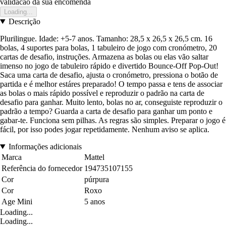
validacao da sua encomenda
Loading...
Descrição
Plurilingue. Idade: +5-7 anos. Tamanho: 28,5 x 26,5 x 26,5 cm. 16
bolas, 4 suportes para bolas, 1 tabuleiro de jogo com cronómetro, 20
cartas de desafio, instruções. Armazena as bolas ou elas vão saltar
imenso no jogo de tabuleiro rápido e divertido Bounce-Off Pop-Out!
Saca uma carta de desafio, ajusta o cronómetro, pressiona o botão de
partida e é melhor estáres preparado! O tempo passa e tens de associar
as bolas o mais rápido possível e reproduzir o padrão na carta de
desafio para ganhar. Muito lento, bolas no ar, conseguiste reproduzir o
padrão a tempo? Guarda a carta de desafio para ganhar um ponto e
gabar-te. Funciona sem pilhas. As regras são simples. Preparar o jogo é
fácil, por isso podes jogar repetidamente. Nenhum aviso se aplica.
Informações adicionais
Marca
Mattel
Referência do fornecedor
194735107155
Cor
púrpura
Cor
Roxo
Age Mini
5 anos
Loading...
Loading...