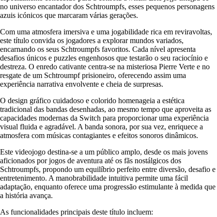
no universo encantador dos Schtroumpfs, esses pequenos personagens
azuis icónicos que marcaram várias gerações.
Com uma atmosfera imersiva e uma jogabilidade rica em reviravoltas,
este título convida os jogadores a explorar mundos variados,
encarnando os seus Schtroumpfs favoritos. Cada nível apresenta
desafios únicos e puzzles engenhosos que testarão o seu raciocínio e
destreza. O enredo cativante centra-se na misteriosa Pierre Verte e no
resgate de um Schtroumpf prisioneiro, oferecendo assim uma
experiência narrativa envolvente e cheia de surpresas.
O design gráfico cuidadoso e colorido homenageia a estética
tradicional das bandas desenhadas, ao mesmo tempo que aproveita as
capacidades modernas da Switch para proporcionar uma experiência
visual fluida e agradável. A banda sonora, por sua vez, enriquece a
atmosfera com músicas contagiantes e efeitos sonoros dinâmicos.
Este videojogo destina-se a um público amplo, desde os mais jovens
aficionados por jogos de aventura até os fãs nostálgicos dos
Schtroumpfs, propondo um equilíbrio perfeito entre diversão, desafio e
entretenimento. A manobrabilidade intuitiva permite uma fácil
adaptação, enquanto oferece uma progressão estimulante à medida que
a história avança.
As funcionalidades principais deste título incluem: