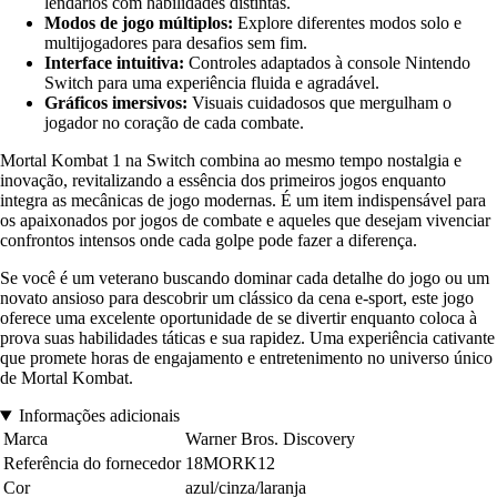
lendários com habilidades distintas.
Modos de jogo múltiplos:
Explore diferentes modos solo e
multijogadores para desafios sem fim.
Interface intuitiva:
Controles adaptados à console Nintendo
Switch para uma experiência fluida e agradável.
Gráficos imersivos:
Visuais cuidadosos que mergulham o
jogador no coração de cada combate.
Mortal Kombat 1 na Switch combina ao mesmo tempo nostalgia e
inovação, revitalizando a essência dos primeiros jogos enquanto
integra as mecânicas de jogo modernas. É um item indispensável para
os apaixonados por jogos de combate e aqueles que desejam vivenciar
confrontos intensos onde cada golpe pode fazer a diferença.
Se você é um veterano buscando dominar cada detalhe do jogo ou um
novato ansioso para descobrir um clássico da cena e-sport, este jogo
oferece uma excelente oportunidade de se divertir enquanto coloca à
prova suas habilidades táticas e sua rapidez. Uma experiência cativante
que promete horas de engajamento e entretenimento no universo único
de Mortal Kombat.
Informações adicionais
Marca
Warner Bros. Discovery
Referência do fornecedor
18MORK12
Cor
azul/cinza/laranja