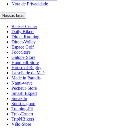
Nota de Privacidade
Nossas lojas
Basket-Center
Daily Bikers
Direct Running
Direct-Volley
Espace Golf
Foot-Store
Galope-Store
Handball-Store
House of Rugby
La sellerie de Maé
Made in Paradis
Nauti-wave
Pecheur-Store
Smash-Expert
Sneak'In
Sport is good
Training-Fit
Trek-Expert
TripNBikers
Vélo-Store