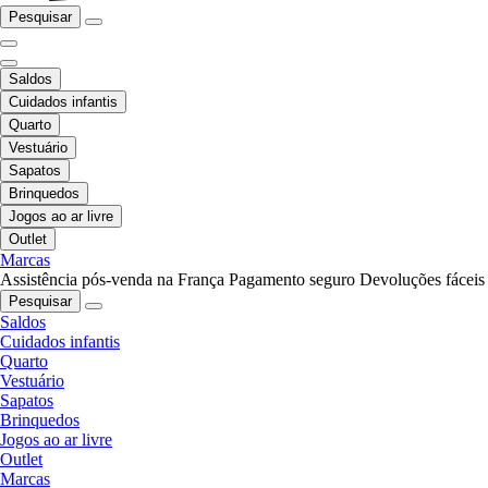
Pesquisar
Saldos
Cuidados infantis
Quarto
Vestuário
Sapatos
Brinquedos
Jogos ao ar livre
Outlet
Marcas
Assistência pós-venda na França
Pagamento seguro
Devoluções fáceis
Pesquisar
Saldos
Cuidados infantis
Quarto
Vestuário
Sapatos
Brinquedos
Jogos ao ar livre
Outlet
Marcas