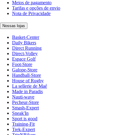
Meios de pagamento
Tarifas e opções de envio
Nota de Privacidade
Nossas lojas
Basket-Center
Daily Bikers
Direct Running
Direct-Volley
Espace Golf
Foot-Store
Galope-Store
Handball-Store
House of Rugby
La sellerie de Maé
Made in Paradis
Nauti-wave
Pecheur-Store
Smash-Expert
Sneak'In
Sport is good
Training-Fit
Trek-Expert
TripNBikers