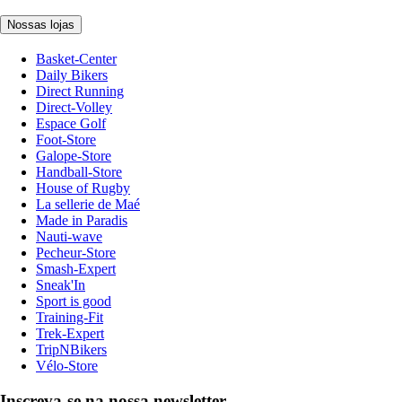
Nossas lojas
Basket-Center
Daily Bikers
Direct Running
Direct-Volley
Espace Golf
Foot-Store
Galope-Store
Handball-Store
House of Rugby
La sellerie de Maé
Made in Paradis
Nauti-wave
Pecheur-Store
Smash-Expert
Sneak'In
Sport is good
Training-Fit
Trek-Expert
TripNBikers
Vélo-Store
Inscreva-se na nossa newsletter