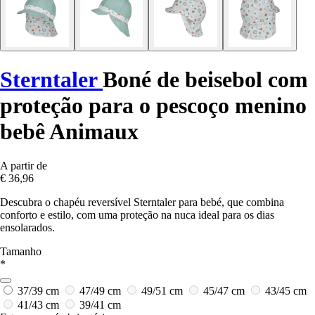
Sterntaler
Boné de beisebol com
proteção para o pescoço menino
bebê Animaux
A partir de
€ 36,96
Descubra o chapéu reversível Sterntaler para bebé, que combina
conforto e estilo, com uma proteção na nuca ideal para os dias
ensolarados.
Tamanho
*
37/39 cm
47/49 cm
49/51 cm
45/47 cm
43/45 cm
41/43 cm
39/41 cm