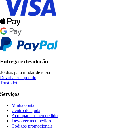
Entrega e devolução
30 dias para mudar de ideia
Devolva seu pedido
Trustpilot
Serviços
Minha conta
Centro de ajuda
Acompanhar meu pedido
Devolver meu pedido
Códigos promocionais