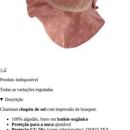
+-2
Produto indisponível
Todas as variações esgotadas
Descrição
Charmant
chapéu de sol
com impressão de bouquet.
100% algodão, forro em
batiste orgânico
Proteção para a nuca
ajustável
Proteção UV 50+
(cores selecionadas),
OEKO-TEX