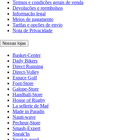
Termos e condições gerais de venda
Devoluções e reembolsos
Informação legal
Meios de pagamento
Tarifas e opções de envio
Nota de Privacidade
Nossas lojas
Basket-Center
Daily Bikers
Direct Running
Direct-Volley
Espace Golf
Foot-Store
Galope-Store
Handball-Store
House of Rugby
La sellerie de Maé
Made in Paradis
Nauti-wave
Pecheur-Store
Smash-Expert
Sneak'In
Sport is good