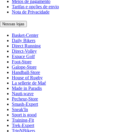
Meios de pagamento
Tarifas e opções de envio
Nota de Privacidade
Nossas lojas
Basket-Center
Daily Bikers
Direct Running
Direct-Volley
Espace Golf
Foot-Store
Galope-Store
Handball-Store
House of Rugby
La sellerie de Maé
Made in Paradis
Nauti-wave
Pecheur-Store
Smash-Expert
Sneak'In
Sport is good
Training-Fit
Trek-Expert
TripNBikers