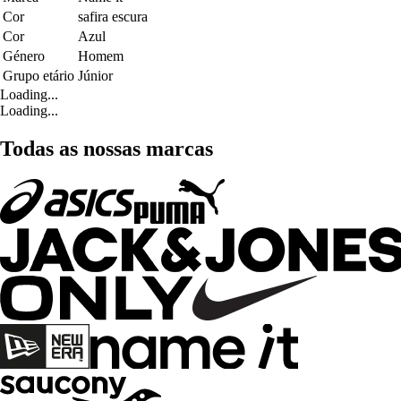
Cor
safira escura
Cor
Azul
Género
Homem
Grupo etário
Júnior
Loading...
Loading...
Todas as nossas marcas