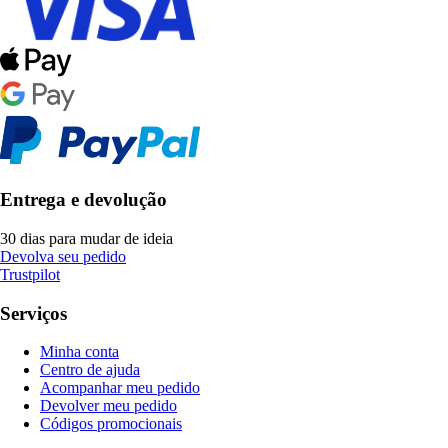
Entrega e devolução
30 dias para mudar de ideia
Devolva seu pedido
Trustpilot
Serviços
Minha conta
Centro de ajuda
Acompanhar meu pedido
Devolver meu pedido
Códigos promocionais