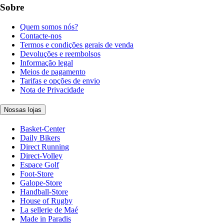
Sobre
Quem somos nós?
Contacte-nos
Termos e condições gerais de venda
Devoluções e reembolsos
Informação legal
Meios de pagamento
Tarifas e opções de envio
Nota de Privacidade
Nossas lojas
Basket-Center
Daily Bikers
Direct Running
Direct-Volley
Espace Golf
Foot-Store
Galope-Store
Handball-Store
House of Rugby
La sellerie de Maé
Made in Paradis