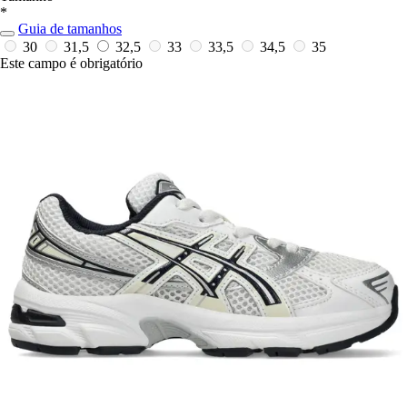
*
Guia de tamanhos
30
31,5
32,5
33
33,5
34,5
35
Este campo é obrigatório