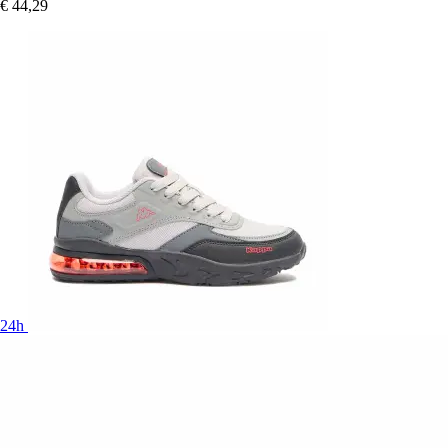
€ 44,29
24h