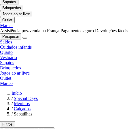
Sapatos
Brinquedos
Jogos ao ar livre
Outlet
Marcas
Assistência pós-venda na França
Pagamento seguro
Devoluções fáceis
Pesquisar
Saldos
Cuidados infantis
Quarto
Vestuário
Sapatos
Brinquedos
Jogos ao ar livre
Outlet
Marcas
Início
/
Special Days
/
Meninos
/
Calçados
/
Sapatilhas
Filtros