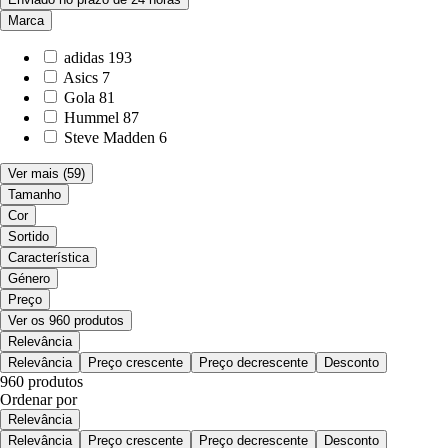
Marca
adidas
193
Asics
7
Gola
81
Hummel
87
Steve Madden
6
Ver mais
(59)
Tamanho
Cor
Sortido
Característica
Género
Preço
Ver os 960 produtos
Relevância
Relevância
Preço crescente
Preço decrescente
Desconto
960 produtos
Ordenar por
Relevância
Relevância
Preço crescente
Preço decrescente
Desconto