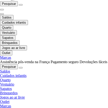
Pesquisar
Saldos
Cuidados infantis
Quarto
Vestuário
Sapatos
Brinquedos
Jogos ao ar livre
Outlet
Marcas
Assistência pós-venda na França
Pagamento seguro
Devoluções fáceis
Pesquisar
Saldos
Cuidados infantis
Quarto
Vestuário
Sapatos
Brinquedos
Jogos ao ar livre
Outlet
Marcas