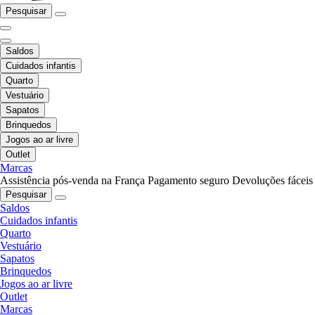
Pesquisar
Saldos
Cuidados infantis
Quarto
Vestuário
Sapatos
Brinquedos
Jogos ao ar livre
Outlet
Marcas
Assistência pós-venda na França
Pagamento seguro
Devoluções fáceis
Pesquisar
Saldos
Cuidados infantis
Quarto
Vestuário
Sapatos
Brinquedos
Jogos ao ar livre
Outlet
Marcas