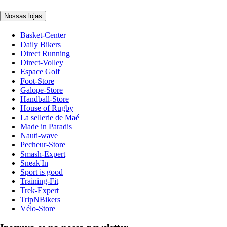
Nossas lojas
Basket-Center
Daily Bikers
Direct Running
Direct-Volley
Espace Golf
Foot-Store
Galope-Store
Handball-Store
House of Rugby
La sellerie de Maé
Made in Paradis
Nauti-wave
Pecheur-Store
Smash-Expert
Sneak'In
Sport is good
Training-Fit
Trek-Expert
TripNBikers
Vélo-Store