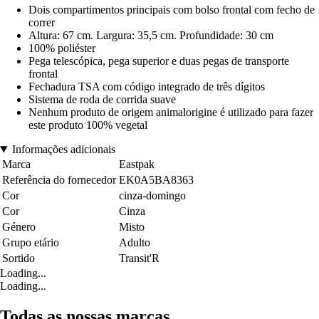
Dois compartimentos principais com bolso frontal com fecho de
correr
Altura: 67 cm. Largura: 35,5 cm. Profundidade: 30 cm
100% poliéster
Pega telescópica, pega superior e duas pegas de transporte
frontal
Fechadura TSA com código integrado de três dígitos
Sistema de roda de corrida suave
Nenhum produto de origem animalorigine é utilizado para fazer
este produto 100% vegetal
Informações adicionais
Marca
Eastpak
Referência do fornecedor
EK0A5BA8363
Cor
cinza-domingo
Cor
Cinza
Género
Misto
Grupo etário
Adulto
Sortido
Transit'R
Loading...
Loading...
Todas as nossas marcas