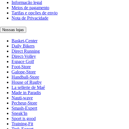
Informação legal
Meios de pagamento
Tarifas e opções de envio
Nota de Privacidade
Nossas lojas
Basket-Center
Daily Bikers
Direct Running
Direct-Volley
Espace Golf
Foot-Store
Galope-Store
Handball-Store
House of Rugby
La sellerie de Maé
Made in Paradis
Nauti-wave
Pecheur-Store
Smash-Expert
Sneak'In
Sport is good
Training-Fit
Trek-Expert