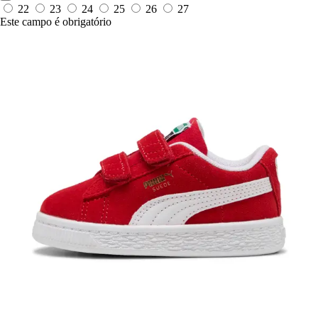
22
23
24
25
26
27
Este campo é obrigatório