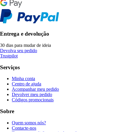
Entrega e devolução
30 dias para mudar de ideia
Devolva seu pedido
Trustpilot
Serviços
Minha conta
Centro de ajuda
Acompanhar meu pedido
Devolver meu pedido
Códigos promocionais
Sobre
Quem somos nós?
Contacte-nos