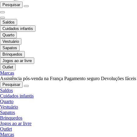
Pesquisar
Saldos
Cuidados infantis
Quarto
Vestuário
Sapatos
Brinquedos
Jogos ao ar livre
Outlet
Marcas
Assistência pós-venda na França
Pagamento seguro
Devoluções fáceis
Pesquisar
Saldos
Cuidados infantis
Quarto
Vestuário
Sapatos
Brinquedos
Jogos ao ar livre
Outlet
Marcas