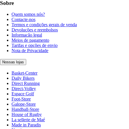
Sobre
Quem somos nós?
Contacte-nos
Termos e condições gerais de venda
Devoluções e reembolsos
Informação legal
Meios de pagamento
Tarifas e opções de envio
Nota de Privacidade
Nossas lojas
Basket-Center
Daily Bikers
Direct Running
Direct-Volley
Espace Golf
Foot-Store
Galope-Store
Handball-Store
House of Rugby
La sellerie de Maé
Made in Paradis